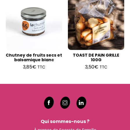
Chutney de fruits secs et
TOAST DE PAIN GRILLE
balsamique blanc
100G
3,85
€
3,50
€
TTC
TTC
Qui sommes-nous ?