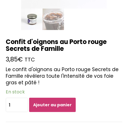
Confit d'oignons au Porto rouge
Secrets de Famille
3,85
€
TTC
Le confit d'oignons au Porto rouge Secrets de
Famille révélera toute l'intensité de vos foie
gras et pâté !
En stock
quantité
Ajouter au panier
de
Confit
d'oignons
au