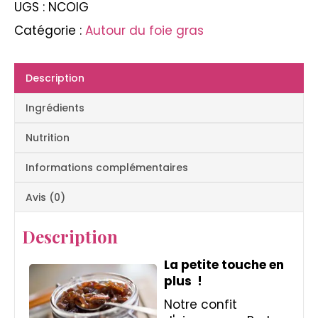
UGS :
NCOIG
Porto
rouge
Catégorie :
Autour du foie gras
Secrets
de
Famille
Description
Ingrédients
Nutrition
Informations complémentaires
Avis (0)
Description
La petite touche en
plus !
Notre confit