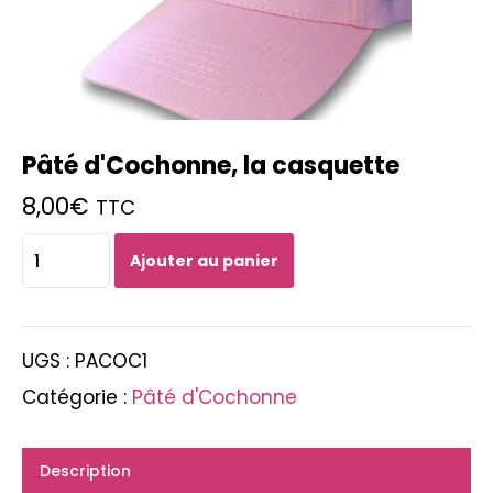
Pâté d'Cochonne, la casquette
8,00
€
TTC
quantité
Ajouter au panier
de
Pâté
d'Cochonne,
la
UGS :
PACOC1
casquette
Catégorie :
Pâté d'Cochonne
Description