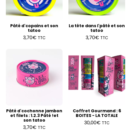
Pâté d'copains et son
La tête dans l'pâté et son
tatoo
tatoo
3,70
€
3,70
€
TTC
TTC
Pâté d'cochonne jambon
Coffret Gourmand : 6
et filets : 1.2.3 Pâté !et
BOITES - LA TOTALE
son tatoo
30,00
€
TTC
3,70
€
TTC