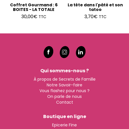
Coffret Gourmand : 6
La tête dans l'pâté et son
BOITES - LA TOTALE
tatoo
30,00
€
3,70
€
TTC
TTC
Qui sommes-nous ?
À propos de Secrets de Famille
Notre Savoir-faire
Vous flashez pour nous ?
On parle de nous
Contact
Boutique en ligne
Epicerie Fine