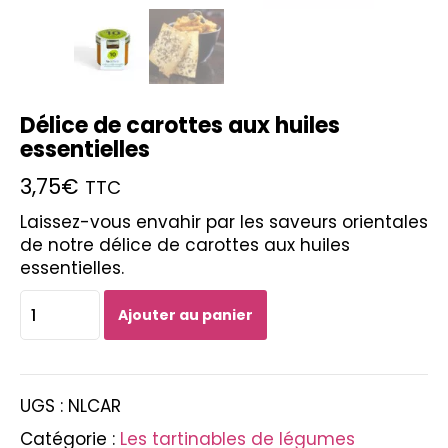
Délice de carottes aux huiles
essentielles
3,75
€
TTC
Laissez-vous envahir par les saveurs orientales
de notre délice de carottes aux huiles
essentielles.
quantité
Ajouter au panier
de
Délice
de
carottes
UGS :
NLCAR
aux
huiles
Catégorie :
Les tartinables de légumes