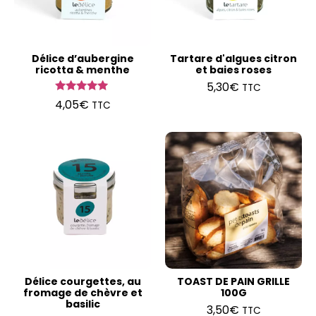
Délice d’aubergine
Tartare d'algues citron
ricotta & menthe
et baies roses
5,30
€
TTC
Note
4,05
€
TTC
5.00
sur 5
Délice courgettes, au
TOAST DE PAIN GRILLE
fromage de chèvre et
100G
basilic
3,50
€
TTC