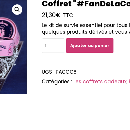
Coffret "#FanDeLaC
21,30
€
TTC
Le kit de survie essentiel pour tous
quelques produits dérivés et vous vo
quantité
Ajouter au panier
de
Coffret
"#FanDeLaCochonne"
UGS :
PACOC6
Catégories :
Les coffrets cadeaux
,