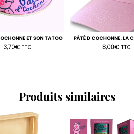
'COCHONNE ET SON TATOO
PÂTÉ D'COCHONNE, LA 
3,70
€
8,00
€
TTC
TTC
Produits similaires